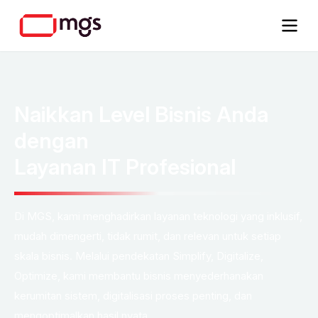
Naikkan Level Bisnis Anda
dengan
Layanan IT Profesional
Di MGS, kami menghadirkan layanan teknologi yang inklusif,
mudah dimengerti, tidak rumit, dan relevan untuk setiap
skala bisnis. Melalui pendekatan Simplify, Digitalize,
Optimize, kami membantu bisnis menyederhanakan
kerumitan sistem, digitalisasi proses penting, dan
mengoptimalkan hasil nyata.